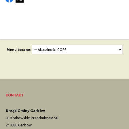
Menu boczne:
KONTAKT
Urząd Gminy Garbów
ul. Krakowskie Przedmieście 50
21-080 Garbów