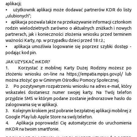
aplikacji;
• użytkownik aplikacji może dodawać partnerów KDR do listy
„ulubionych";
• aplikacja pozwala także na przekazywanie informacji członkom
rodzin wielodzietnych zarówno o aktualnych zniżkach i nowych
partnerach, jak i konieczności złożenia wniosku przed terminem
ważności Karty, np. w przypadku dzieci przed 18 r.ż.;
• aplikacja umożliwia logowanie się poprzez szybki dostęp -
podając kod pin.
JAK UZYSKAĆ mKDR?
1. Korzystać z mobilnej Karty Dużej Rodziny możesz po
złożeniu wniosku on-line na https://empatia.mpips.gov.pl/ lub
można złożyć go w Gminnym Ośrodku Pomocy Społecznej.
2. Po pozytywnym rozpatrzeniu wniosku na adres e-mail, który
wskazałeś dostaniesz numer swojej karty. Na Twój telefon
przyjdzie SMS w którym podane zostanie jednorazowe hasło do
zalogowania się w aplikacji.
3. Kolejnym krokiem jest pobranie bezpłatnej aplikacji mobilnej z
Google Play lub Apple Store na swój telefon.
4. Aplikacja poprowadzi Cię automatycznie do uruchomienia
mKDR na twoim smartfonie.