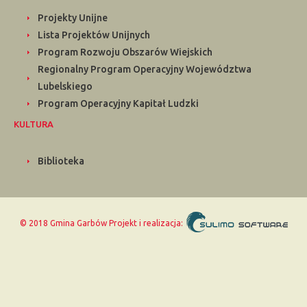
Projekty Unijne
Lista Projektów Unijnych
Program Rozwoju Obszarów Wiejskich
Regionalny Program Operacyjny Województwa
Lubelskiego
Program Operacyjny Kapitał Ludzki
KULTURA
Biblioteka
© 2018 Gmina Garbów
Projekt i realizacja: