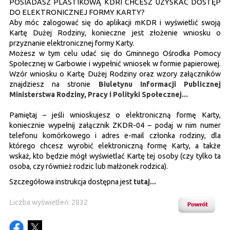
POSIADASZ PLASTIKOWĄ KDRI CHCESZ UZYSKAĆ DOSTĘP
DO ELEKTRONICZNEJ FORMY KARTY?
Aby móc zalogować się do aplikacji mKDR i wyświetlić swoją
Kartę Dużej Rodziny, konieczne jest złożenie wniosku o
przyznanie elektronicznej formy Karty.
Możesz w tym celu udać się do Gminnego Ośrodka Pomocy
Społecznej w Garbowie i wypełnić wniosek w formie papierowej.
Wzór wniosku o Kartę Dużej Rodziny oraz wzory załączników
znajdziesz na stronie
Biuletynu Informacji Publicznej
Ministerstwa Rodziny, Pracy i Polityki Społecznej...
Pamiętaj – jeśli wnioskujesz o elektroniczną formę Karty,
koniecznie wypełnij załącznik ZKDR-04 – podaj w nim numer
telefonu komórkowego i adres e-mail członka rodziny, dla
którego chcesz wyrobić elektroniczną formę Karty, a także
wskaż, kto będzie mógł wyświetlać Kartę tej osoby (czy tylko ta
osoba, czy również rodzic lub małżonek rodzica).
Szczegółowa instrukcja dostępna jest
tutaj...
Liczba wyświetleń: 2832