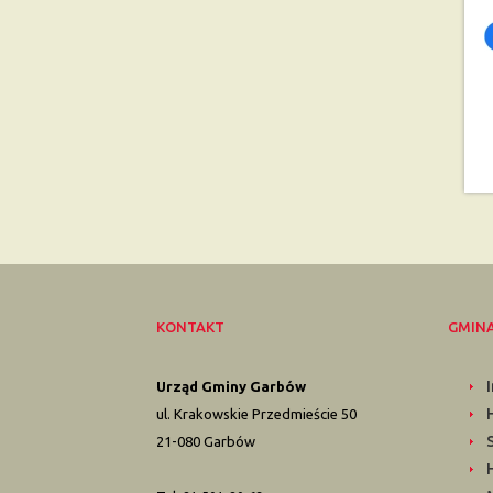
KONTAKT
GMIN
Urząd Gminy Garbów
ul. Krakowskie Przedmieście 50
21-080 Garbów