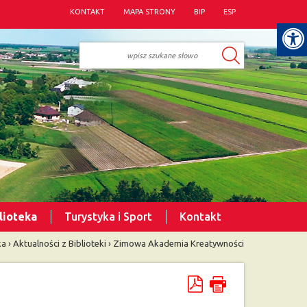
KONTAKT
MAPA STRONY
BIP
ESP
lioteka
Turystyka i Sport
Kontakt
ka
›
Aktualności z Biblioteki
›
Zimowa Akademia Kreatywności