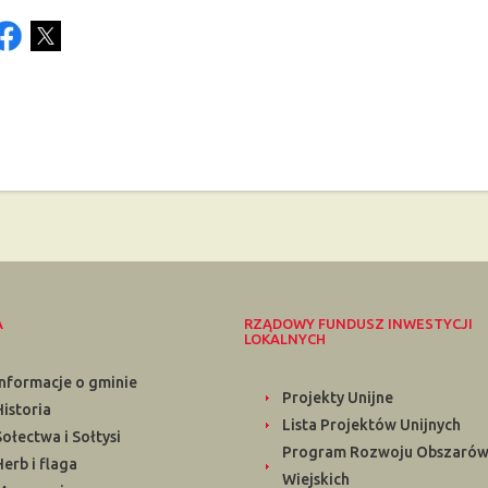
A
RZĄDOWY FUNDUSZ INWESTYCJI
LOKALNYCH
Informacje o gminie
Projekty Unijne
Historia
Lista Projektów Unijnych
Sołectwa i Sołtysi
Program Rozwoju Obszaró
Herb i flaga
Wiejskich