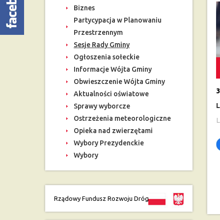
Biznes
Partycypacja w Planowaniu
Przestrzennym
Sesje Rady Gminy
Ogłoszenia sołeckie
Informacje Wójta Gminy
Obwieszczenie Wójta Gminy
3
Aktualności oświatowe
L
Sprawy wyborcze
Ostrzeżenia meteorologiczne
L
Opieka nad zwierzętami
Wybory Prezydenckie
Wybory
Rządowy Fundusz Rozwoju Dróg