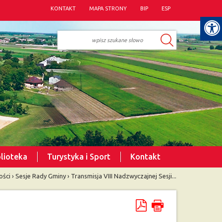
KONTAKT
MAPA STRONY
BIP
ESP
blioteka
Turystyka i Sport
Kontakt
ości
›
Sesje Rady Gminy
›
Transmisja VIII Nadzwyczajnej Sesji...