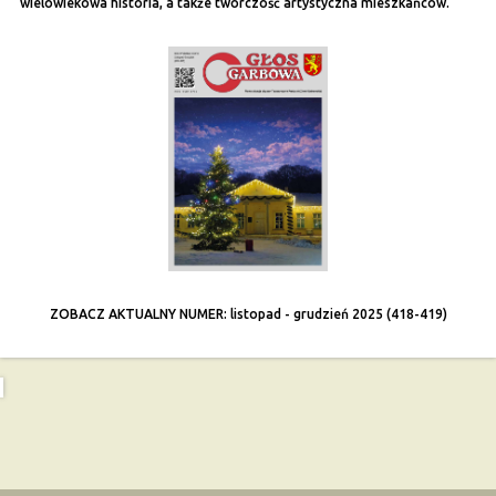
wielowiekowa historia, a także twórczość artystyczna mieszkańców.
ZOBACZ AKTUALNY NUMER: listopad - grudzień 2025 (418-419)