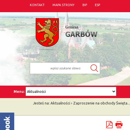
KONTAKT
MAPA STRONY
BIP
ESP
Menu:
Jesteś na:
Aktualności
›
Zaproszenie na obchody Święta...