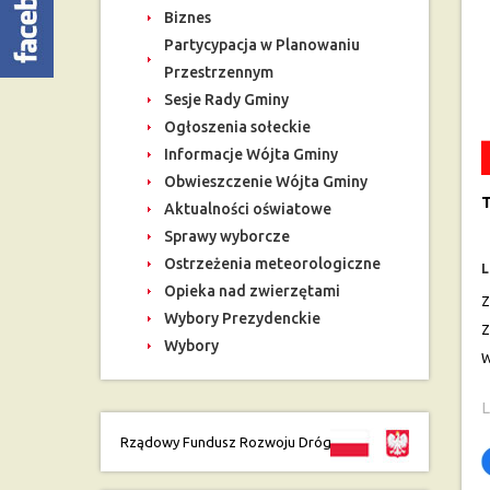
Biznes
Partycypacja w Planowaniu
Przestrzennym
Sesje Rady Gminy
Ogłoszenia sołeckie
Informacje Wójta Gminy
Obwieszczenie Wójta Gminy
T
Aktualności oświatowe
Sprawy wyborcze
Ostrzeżenia meteorologiczne
L
Opieka nad zwierzętami
Z
Wybory Prezydenckie
Z
Wybory
W
L
Rządowy Fundusz Rozwoju Dróg