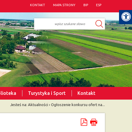
KONTAKT
MAPA STRONY
BIP
ESP
blioteka
Turystyka i Sport
Kontakt
Jesteś na:
Aktualności
›
Ogłoszenie konkursu ofert na...