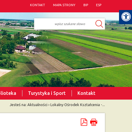
KONTAKT
MAPA STRONY
BIP
ESP
blioteka
Turystyka i Sport
Kontakt
Jesteś na:
Aktualności
›
Lokalny Ośrodek Kształcenia -...