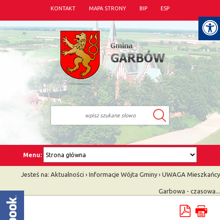
KONTAKT
MAPA STRONY
BIP
ESP
Menu:
Jesteś na:
Aktualności
›
Informacje Wójta Gminy
›
UWAGA Mieszkańcy
Garbowa - czasowa...